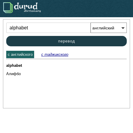
.
перевод
c английского
с таджикского
alphabet
Алифбо