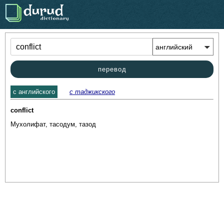
.
перевод
c английского
с таджикского
conflict
Мухолифат, тасодум, тазод