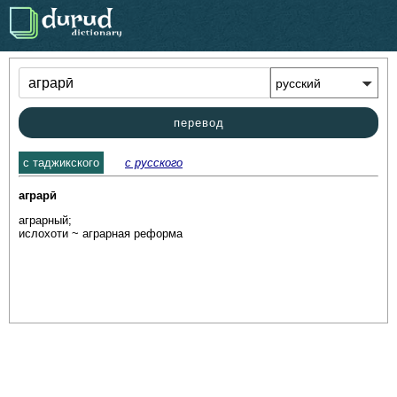
.
перевод
c таджикского
с русского
аграрӣ
аграрный; 

ислохоти ~ аграрная реформа