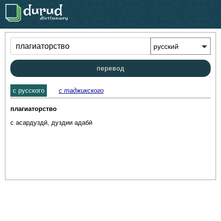
.
перевод
c русского
с таджикского
плагиаторство
с асардуздӣ, дуздии адабӣ