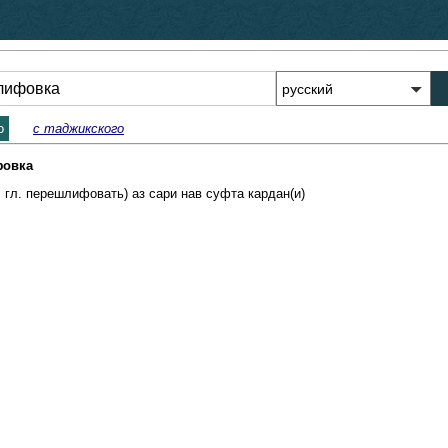
о
с таджикского
фовка
. гл. перешлифовать) аз сари нав суфта кардан(и)