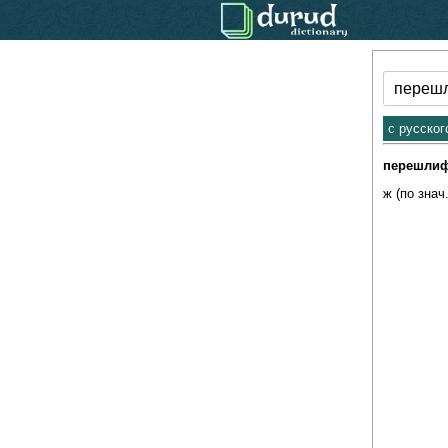
.
c русског
перешли
ж (по знач