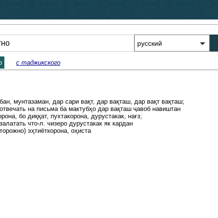
о
с таджикского
бан, мунтазаман, дар сари вақт, дар вақташ, дар вақт вақташ; 

отвечать на письма ба мактубҳо дар вақташ ҷавоб навиштан 

орона, бо диққат, пухтакорона, дурустакак, нағз; 

залатать что-л. чизеро дурустакак як кардан 

осторожно) эҳтиёткорона, оҳиста