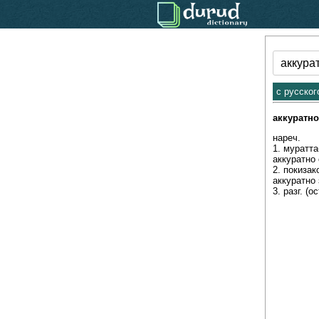
.
c русског
аккуратно
нареч. 

1. муратта
аккуратно 
2. покизак
аккуратно 
3. разг. (