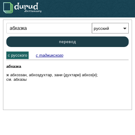
.
перевод
c русского
с таджикского
абхазка
ж абхоззан, абхоздухтар, зани (духтари) абхоз(и); 

см. абхазы