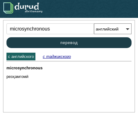
.
перевод
c английского
с таджикского
microsynchronous
резҳамгомӣ