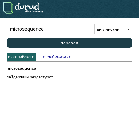
.
перевод
c английского
с таджикского
microsequence
пайдарпаии рездастурот