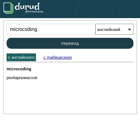
.
перевод
c английского
с таджикского
microcoding
резбарномасозӣ