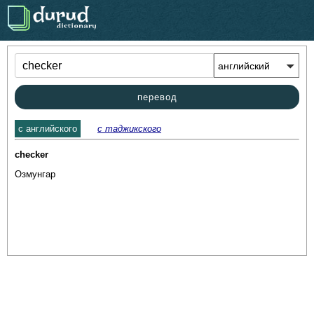
.
перевод
c английского
с таджикского
checker
Озмунгар